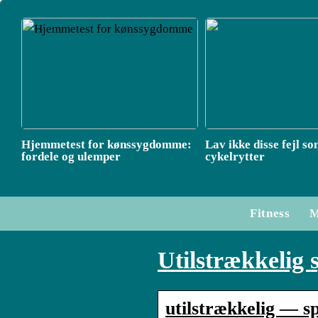
Hjemmetest for kønssygdomme:
Lav ikke disse fejl s
fordele og ulemper
cykelrytter
Fitness
M
Utilstrækkelig
utilstrækkelig — s