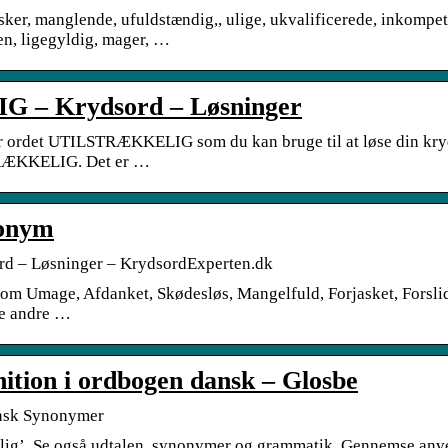
sker, manglende, ufuldstændig,, ulige, ukvalificerede, inkompet
en, ligegyldig, mager, …
– Krydsord – Løsninger
or ordet UTILSTRÆKKELIG som du kan bruge til at løse din kry
TRÆKKELIG. Det er …
nonym
 – Løsninger – KrydsordExperten.dk
om Umage, Afdanket, Skødesløs, Mangelfuld, Forjasket, Forslidt,
ge andre …
nition i ordbogen dansk – Glosbe
ansk Synonymer
kkelig’. Se også udtalen, synonymer og grammatik. Gennemse an