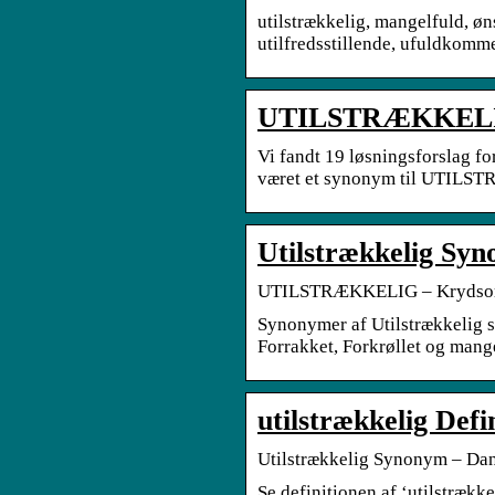
utilstrækkelig, mangelfuld, øn
utilfredsstillende, ufuldkomm
UTILSTRÆKKELIG 
Vi fandt 19 løsningsforslag f
været et synonym til UTILS
Utilstrækkelig Sy
UTILSTRÆKKELIG – Krydsord
Synonymer af Utilstrækkelig s
Forrakket, Forkrøllet og man
utilstrækkelig Defi
Utilstrækkelig Synonym – D
Se definitionen af ‘utilstræ