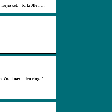
· forjasket, · forkrøllet, …
ign. Ord i nærheden ringe2