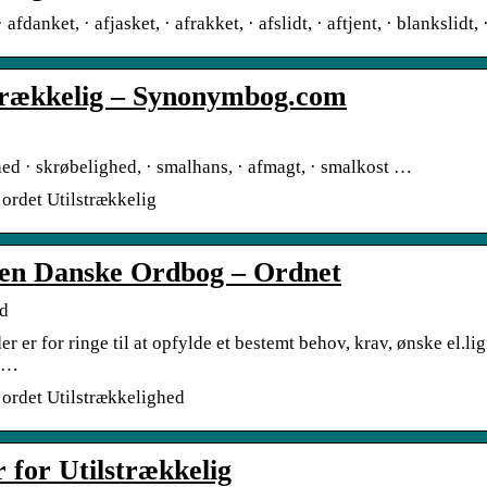
fdanket, · afjasket, · afrakket, · afslidt, · aftjent, · blankslidt, 
trækkelig – Synonymbog.com
ed · skrøbelighed, · smalhans, · afmagt, · smalkost …
ordet Utilstrækkelig
Den Danske Ordbog – Ordnet
ed
der er for ringe til at opfylde et bestemt behov, krav, ønske el.l
d …
ordet Utilstrækkelighed
for Utilstrækkelig