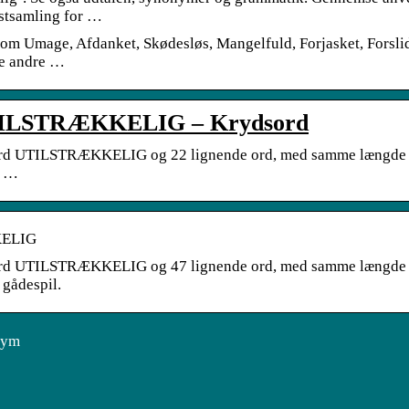
ekstsamling for …
om Umage, Afdanket, Skødesløs, Mangelfuld, Forjasket, Forslidt,
ge andre …
TILSTRÆKKELIG – Krydsord
 ord UTILSTRÆKKELIG og 22 lignende ord, med samme længde der
e …
KELIG
 ord UTILSTRÆKKELIG og 47 lignende ord, med samme længde der
 gådespil.
nym