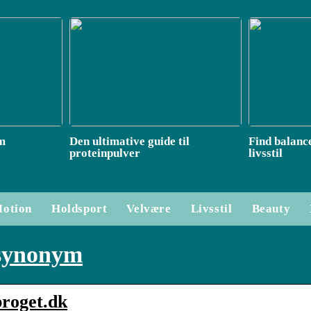
om
Den ultimative guide til
Find balanc
proteinpulver
livsstil
otion
Holdsport
Velvære
Livsstil
Beauty
 synonym
proget.dk