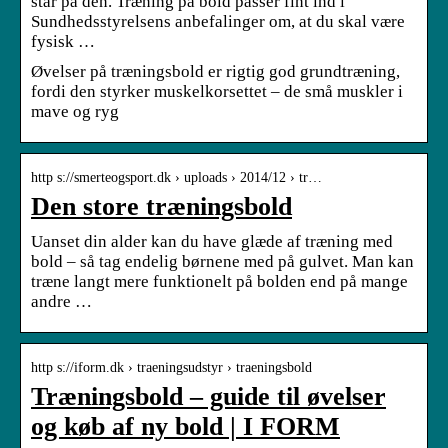
står på den. Træning på bold passer fint ind i
Sundhedsstyrelsens anbefalinger om, at du skal være
fysisk …
Øvelser på træningsbold er rigtig god grundtræning,
fordi den styrker muskelkorsettet – de små muskler i
mave og ryg
http s://smerteogsport.dk › uploads › 2014/12 › tr…
Den store træningsbold
Uanset din alder kan du have glæde af træning med
bold – så tag endelig børnene med på gulvet. Man kan
træne langt mere funktionelt på bolden end på mange
andre …
http s://iform.dk › traeningsudstyr › traeningsbold
Træningsbold – guide til øvelser
og køb af ny bold | I FORM